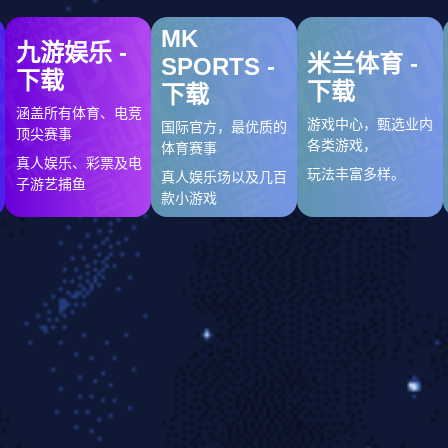
则能通过指导新人的过程不断巩固自己的技艺。
是武汉滑板队的一大优势。在日常训练中，队员们不仅关
的氛围促进了相互之间更深入的交流，有助于提高整体技
乏系统化训练，对基本功掌握不够扎实。这就需要教练组
在这一平台上获得成长，实现个体与集体共同进步。
代滑板运动的发展要求教练必须根据每位运动员的特点制
，可以采用分级教学的方法，使每位成员都能以自己的节
析技术，可以帮助运动员及时纠正动作，提高训练效率。
。目前，武汉市内拥有多个专业滑板场地，但由于资源有
队集中精力进行高强度、有效率的训练。因此，加强场地