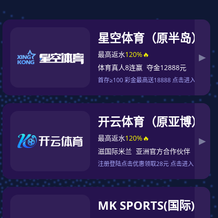
务
咨询
JJB竞技宝官网