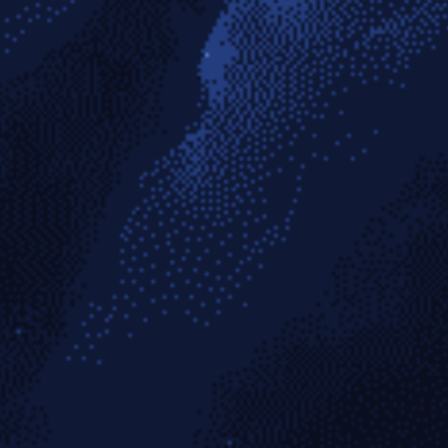
在备战大赛阶段，加大针对性的强化训练，将会显著提高
绩。
流兴起，近年来国内对于极限运动尤其是滑板项目关注度
展，也为像武汉这样的地方提供了更多机会。在这种背景
，包括资金赞助、设备捐赠等形式，使得球队能够更加专
升，各类品牌赞助商也纷纷瞄准这一领域，希望借助明星
动员形象，不仅可以吸引更多青少年参与，还能推动当地
动，同时利用社交媒体扩大知名度，是非常必要的一步。
形成良好的梯队培养机制，为未来输送更多优秀人才奠定