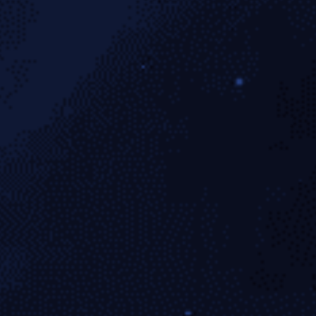
析，我们认识到该团队具备强大的发展潜力，但同时也面
事表现及社会支持，都显示出这支球队正在朝着健康、有
变化才能够抓住机会，实现进一步突破。
，加强内部建设，同时注重外部联动，以促进全方位、多
成为推动整个团队进步的重要力量，共同书写属于武汉滑
下一篇