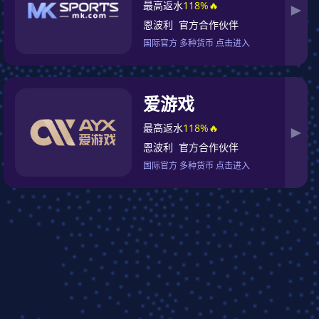
航
知道
JJB竞技宝
精品项目
聚焦企业
公司服务