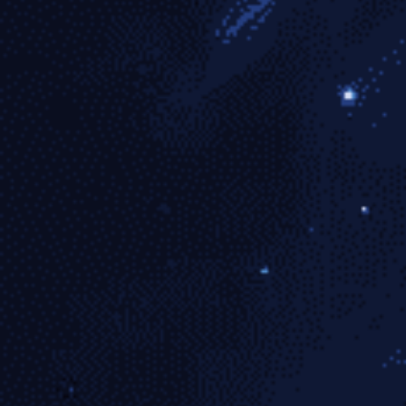
未来，为了进一步缩小与顶尖城市之间的差距