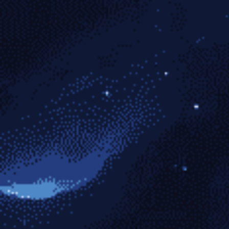
省市强队进行友谊赛，共享彼此资源。此外，
参赛者心理素质及应变能力，从而提高整体成
4、社会支持与市场前景
随着全民健身理念深入人心，以及年轻文化潮
逐渐上升。这一趋势不仅带动了相关市场的发
下，社会各界对武汉滑板队给予越来越多支持
注于技术提升和活动开展。
市场前景方面，由于年轻人的喜爱程度不断攀
运动员效应进行宣传。因此，通过打造知名运
经济发展，实现双赢局面。
为了把握这一机遇，引导会员积极参与各项活
此外，与学校合作开展青少年培训项目，将会
基础，从而实现可持续发展目标。