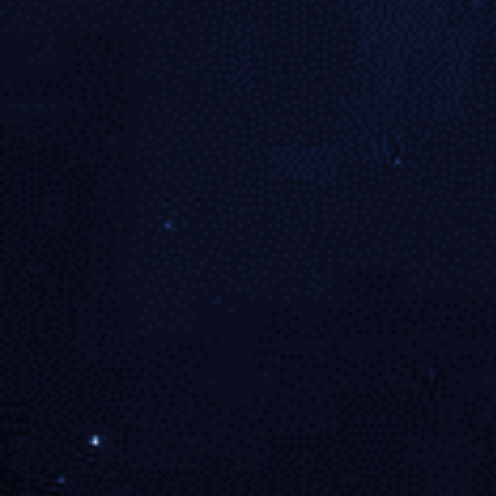
姓名
*
网址
Save my name, email, and website in this 